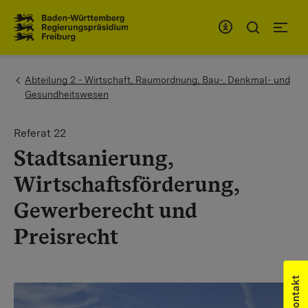
Zum Inhaltsbereich
Zur Hauptnavigation
You are here:
Abteilung 2 - Wirtschaft, Raumordnung, Bau-, Denkmal- und
Gesundheitswesen
Referat 22
Stadtsanierung,
Wirtschaftsförderung,
Gewerberecht und
Preisrecht
Kontakt