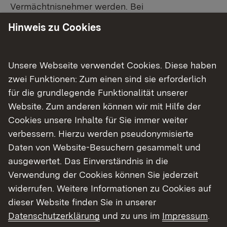
Vermächtnisnehmer werden. Bei
privatschriftlicher Errichtung ist eine
Hinweis zu Cookies
handschriftliche Abfassung mit Angabe von
Datum und Ort sowie Unterschrift (Vor- und
Zuname sowie bei Ehefrauen auch der
Unsere Webseite verwendet Cookies. Diese haben
Geburtsname) erforderlich.
zwei Funktionen: Zum einen sind sie erforderlich
für die grundlegende Funktionalität unserer
Ein Testament könnte folgende Form haben:
Website. Zum anderen können wir mit Hilfe der
Cookies unsere Inhalte für Sie immer weiter
Muster Testament: Stiftungsgeschäft von Todes
verbessern. Hierzu werden pseudonymisierte
wegen
(pdf)
Daten von Website-Besuchern gesammelt und
ausgewertet. Das Einverständnis in die
Verwendung der Cookies können Sie jederzeit
Stiftungssatzung
widerrufen. Weitere Informationen zu Cookies auf
dieser Website finden Sie in unserer
Die Stiftungssatzung sollte den Bedürfnissen der
Datenschutzerklärung
und zu uns im
Impressum
.
Stiftung angepasst werden; unsere Vorschläge