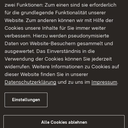
Durchführung von Beschaffungen sowie das
zwei Funktionen: Zum einen sind sie erforderlich
Dienstreisemanagement und die Verwaltung der
für die grundlegende Funktionalität unserer
Dienstfahrzeuge.
Website. Zum anderen können wir mit Hilfe der
Cookies unsere Inhalte für Sie immer weiter
verbessern. Hierzu werden pseudonymisierte
Unsere Aufgaben im Detail
Daten von Website-Besuchern gesammelt und
ausgewertet. Das Einverständnis in die
Haushalts-, Kassen- und Rechnungswesen
Verwendung der Cookies können Sie jederzeit
widerrufen. Weitere Informationen zu Cookies auf
Controlling
dieser Website finden Sie in unserer
Datenschutzerklärung
und zu uns im
Impressum
.
Beschaffungswesen
Dienstreisemanagement, Kraftfahrwesen,
Einstellungen
Zentrale Fahrbereitschaft
Alle Cookies ablehnen