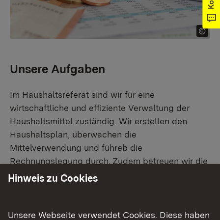
Unsere Aufgaben
Im Haushaltsreferat sind wir für eine
wirtschaftliche und effiziente Verwaltung der
Haushaltsmittel zuständig. Wir erstellen den
Haushaltsplan, überwachen die
Mittelverwendung und führeb die
Rechnungslegung durch. Zudem betreuen wir die
Abrechnung von Drittmittelprojekten wie Interreg
Hinweis zu Cookies
und unterstützt die Kolleginnen und Kollegen bei
der Nutzung der Haushaltsmanagementsysteme.
Weitere Aufgaben umfassen das Controlling, die
Unsere Webseite verwendet Cookies. Diese haben