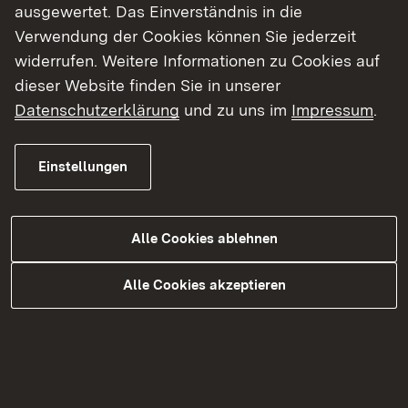
ausgewertet. Das Einverständnis in die
Verwendung der Cookies können Sie jederzeit
04.07.2025
|
Medienmitteilung
widerrufen. Weitere Informationen zu Cookies auf
Grünes Licht für den 380-kV-
dieser Website finden Sie in unserer
Ersatzneubau zwischen
Datenschutzerklärung
und zu uns im
Impressum
.
Offenburg und Meißenheim
Einstellungen
Neue Stromleitung soll Stromversorgung auch
unter den sich ändernden Bedingungen
gewährleisten
Alle Cookies ablehnen
Alle Cookies akzeptieren
Mehr