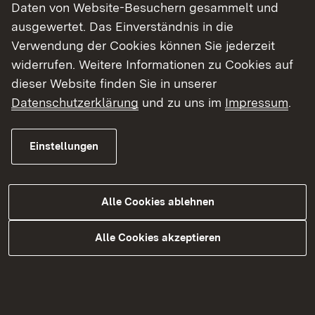
Daten von Website-Besuchern gesammelt und
ausgewertet. Das Einverständnis in die
Verwendung der Cookies können Sie jederzeit
widerrufen. Weitere Informationen zu Cookies auf
13.07.2021
|
Medienmitteilung
dieser Website finden Sie in unserer
Ausgleichstock: Finanzschwache
Datenschutzerklärung
und zu uns im
Impressum
.
Gemeinden im Regierungsbezirk
Freiburg erhalten 25,5 Millionen
Einstellungen
Euro für kommunale Investitionen
Regierungspräsidentin Schäfer: „Wichtiger
Alle Cookies ablehnen
Beitrag zum Ausgleich von Standortnachteilen
im ländlichen Raum“
Alle Cookies akzeptieren
Mehr