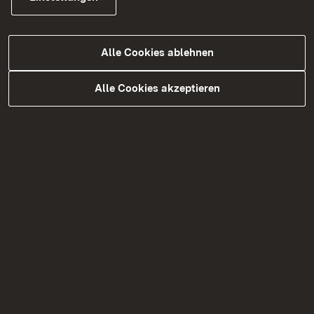
Mehr
Alle Cookies ablehnen
Alle Cookies akzeptieren
30.04.2026
|
Wirtschaft, Soziales und Kultur
Planfeststellungsverfahren für
Teilverkabelung von
Stromleitungsanlagen in Gurtweil
eingeleitet