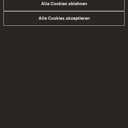
Alle Cookies ablehnen
Alle Cookies akzeptieren
23.07.2026
|
Schule und Bildung
Hans-Ulrich Wörner ist neuer
Leiter des Ellenrieder-
Gymnasiums in Konstanz
Mit derzeit 767 Schülerinnen und Schüler und
79 Lehrkräften