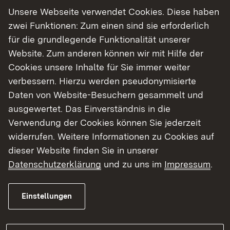
Unsere Webseite verwendet Cookies. Diese haben
zwei Funktionen: Zum einen sind sie erforderlich
für die grundlegende Funktionalität unserer
24.07.2026
|
Forst- und Waldwirtschaft
Website. Zum anderen können wir mit Hilfe der
Regierungspräsident Gabbert
Cookies unsere Inhalte für Sie immer weiter
übergibt Zeugnisse am
verbessern. Hierzu werden pseudonymisierte
Forstlichen Ausbildungszentrum
Daten von Website-Besuchern gesammelt und
Mattenhof in Gengenbach
ausgewertet. Das Einverständnis in die
Verwendung der Cookies können Sie jederzeit
69 Absolventinnen und Absolventen haben am
widerrufen. Weitere Informationen zu Cookies auf
Donnerstag ihre Abschlusszeugnisse erhalten
dieser Website finden Sie in unserer
Datenschutzerklärung
und zu uns im
Impressum
.
Mehr
Einstellungen